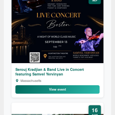
SEP
Serouj Kradjian & Band Live in Concert
featuring Samvel Yervinyan
Massachusetts
View event
16