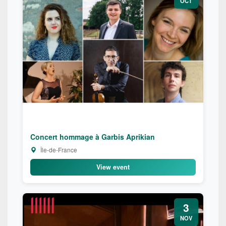
OCT
Concert hommage à Garbis Aprikian
Île-de-France
View event
3
NOV