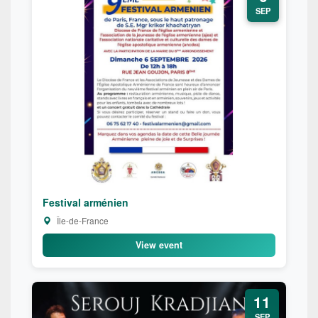
SEP
Festival arménien
Île-de-France
View event
11
SEP