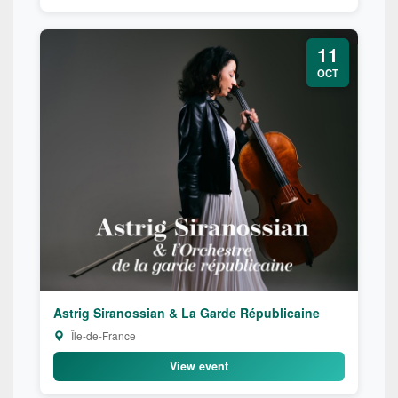
11
OCT
Astrig Siranossian & La Garde Républicaine
Île-de-France
View event