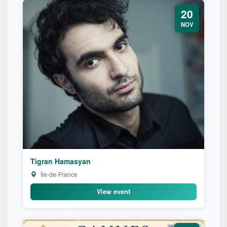
20
NOV
Tigran Hamasyan
Île-de-France
View event