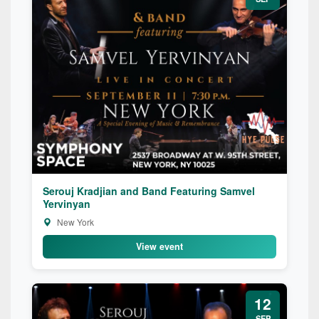
Serouj Kradjian and Band Featuring Samvel
Yervinyan
New York
View event
12
SEP