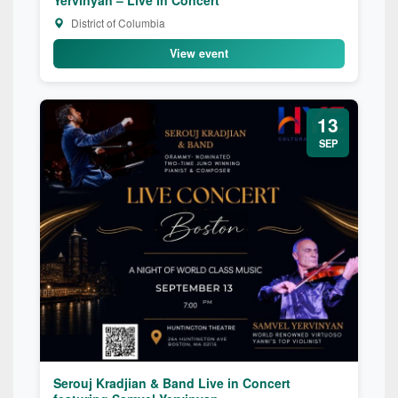
Yervinyan – Live in Concert
District of Columbia
View event
13
SEP
Serouj Kradjian & Band Live in Concert