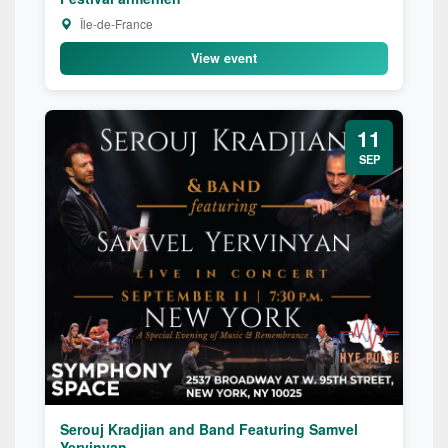
Île-de-France
View event
11
SEP
Serouj Kradjian and Band Featuring Samvel
Yervinyan