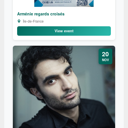
Arménie regards croisés
Île-de-France
View event
20
NOV