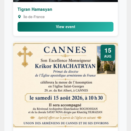
Tigran Hamasyan
Île-de-France
View event
15
AUG