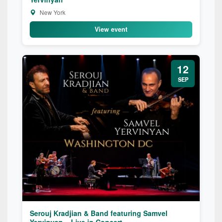
New York
View event
12
SEP
Serouj Kradjian & Band featuring Samvel