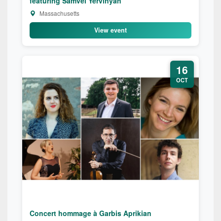
featuring Samvel Yervinyan
Massachusetts
View event
16
OCT
Concert hommage à Garbis Aprikian