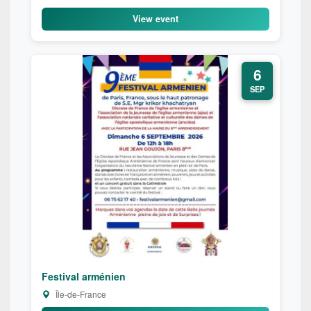
View event
6
SEP
Festival arménien
Île-de-France