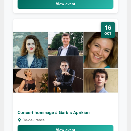
View event
16
OCT
Concert hommage à Garbis Aprikian
Île-de-France
View event