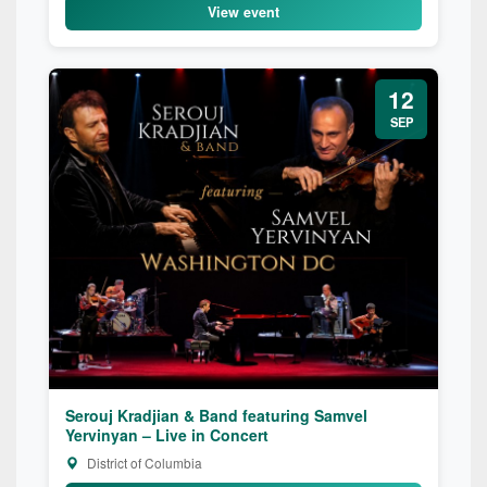
View event
12
SEP
Serouj Kradjian & Band featuring Samvel
Yervinyan – Live in Concert
District of Columbia