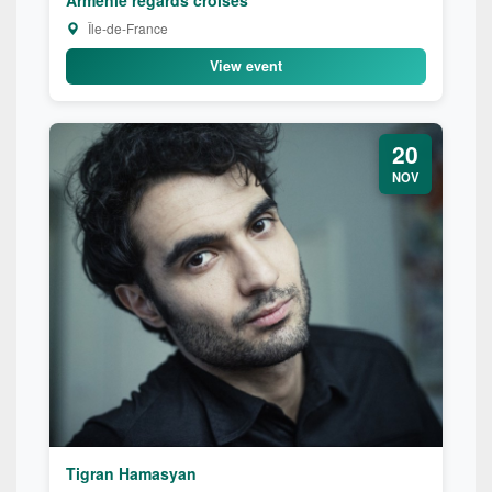
Île-de-France
View event
20
NOV
Tigran Hamasyan