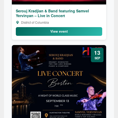
Serouj Kradjian & Band featuring Samvel
Yervinyan – Live in Concert
District of Columbia
View event
13
SEP