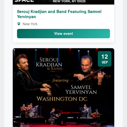
Serouj Kradjian and Band Featuring Samvel
Yervinyan
New York
View event
12
SEP