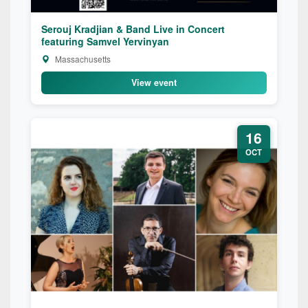
Serouj Kradjian & Band Live in Concert
featuring Samvel Yervinyan
Massachusetts
View event
16
OCT