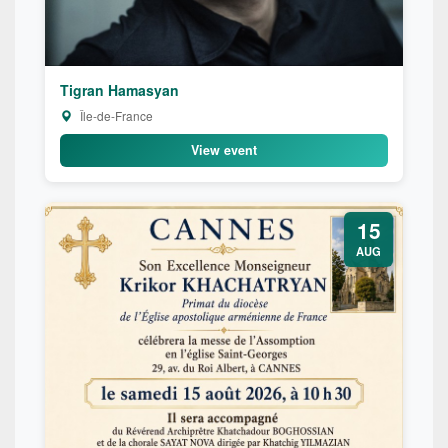
Tigran Hamasyan
Île-de-France
View event
15
AUG