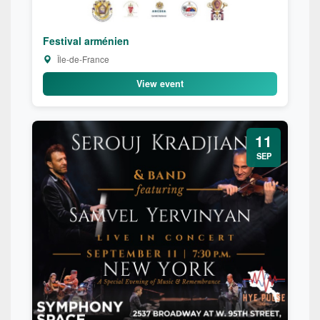
Festival arménien
Île-de-France
View event
11
SEP