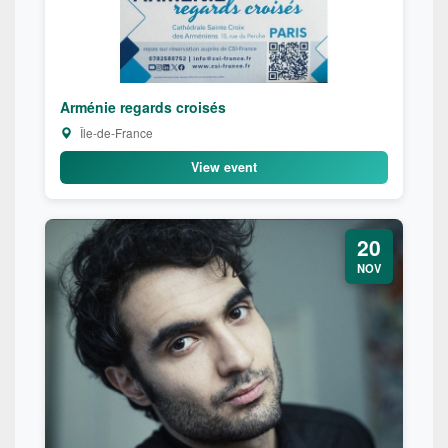
Arménie regards croisés
Île-de-France
View event
20
NOV