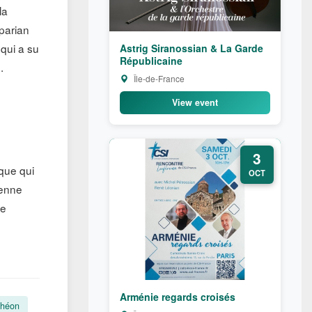
la
parian
 qui a su
Astrig Siranossian & La Garde
Républicaine
.
Île-de-France
View event
3
que qui
OCT
ienne
re
Arménie regards croisés
théon