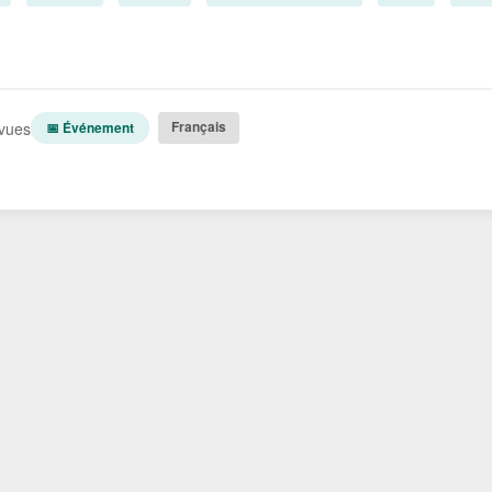
vues
Français
📅 Événement