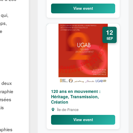
View event
qui,
mps,
12
ue
SEP
s deux
graphie
120 ans en mouvement :
Héritage, Transmission,
ersées
Création
is
Île-de-France
View event
aphies