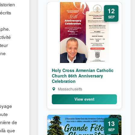
istorien
12
écrits
SEP
aphe.
tivité
teur
nne
Holy Cross Armenian Catholic
Church 86th Anniversary
Celebration
Massachusetts
View event
voyage
oute
anière de
13
oilà que
SEP