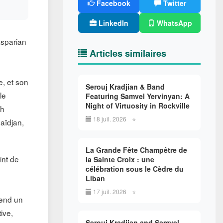
Facebook
Twitter
LinkedIn
WhatsApp
asparian
Articles similaires
e, et son
Serouj Kradjian & Band
le
Featuring Samvel Yervinyan: A
Night of Virtuosity in Rockville
kh
18 juil. 2026
⭐
baïdjan,
La Grande Fête Champêtre de
int de
la Sainte Croix : une
célébration sous le Cèdre du
.
Liban
17 juil. 2026
⭐
rend un
ive,
Serouj Kradjian and Samvel