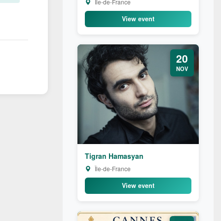
Île-de-France
View event
20
NOV
Tigran Hamasyan
Île-de-France
View event