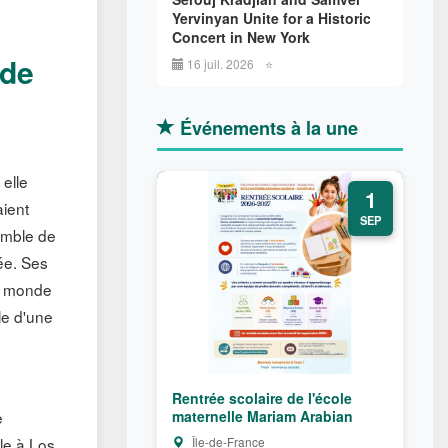
Yervinyan Unite for a Historic
Concert in New York
 de
16 juil. 2026
⭐
Événements à la une
 elle
1
aient
SEP
emble de
sée. Ses
n monde
le d'une
n
Rentrée scolaire de l'école
maternelle Mariam Arabian
e
Île-de-France
le à Los