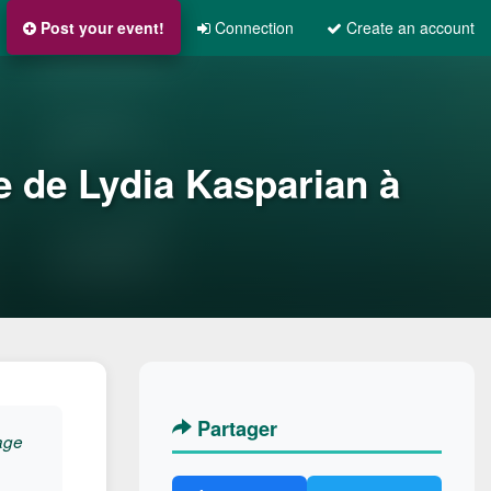
Post your event!
Connection
Create an account
e de Lydia Kasparian à
Partager
age