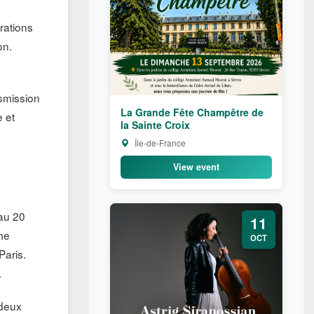
érations
on.
nsmission
La Grande Fête Champêtre de
e et
la Sainte Croix
Île-de-France
View event
au 20
11
me
OCT
Paris.
.
 deux