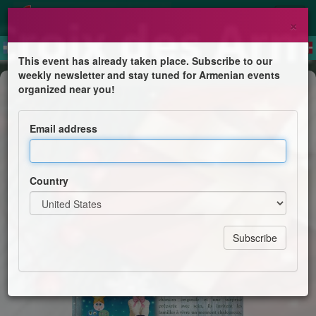
×
This event has already taken place. Subscribe to our
weekly newsletter and stay tuned for Armenian events
Children's Program
organized near you!
Les Émotions de Noël
Email address
Cathédrale Sainte-Croix des Arméniens Catholiques
Country