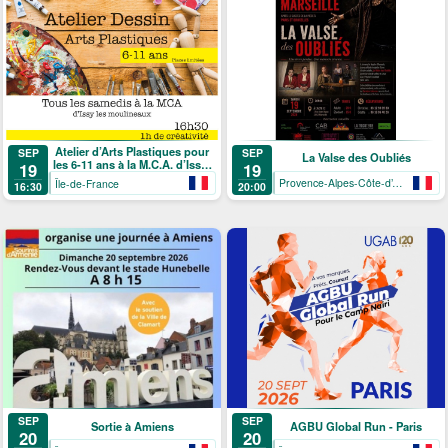
Atelier d’Arts Plastiques pour
SEP
SEP
La Valse des Oubliés
les 6-11 ans à la M.C.A. d’Issy-
19
19
les-Moulineaux
Provence-Alpes-Côte-d’Azur
Île-de-France
20:00
16:30
SEP
SEP
Sortie à Amiens
AGBU Global Run - Paris
20
20