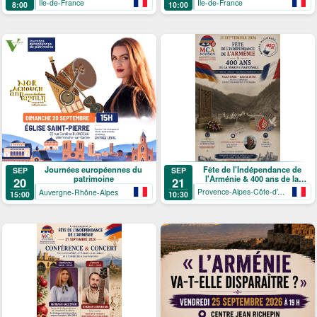
Île-de-France
Île-de-France
8:00
10:00
Fête de l'Indépendance de
Journées européennes du
SEP
SEP
l'Arménie & 400 ans de la
patrimoine
21
20
Marine Nationale
Provence-Alpes-Côte-d’Azur
Auvergne-Rhône-Alpes
10:30
15:00