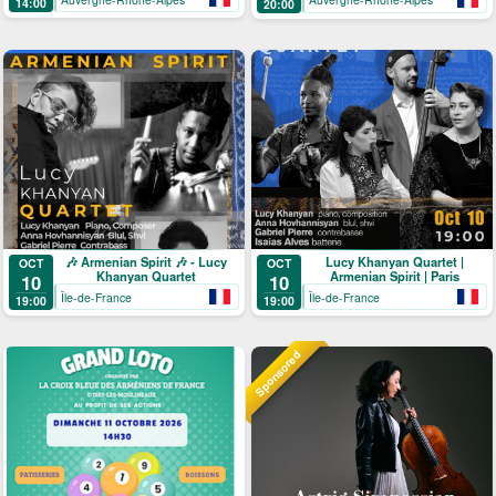
14:00
20:00
🎶 Armenian Spirit 🎶 - Lucy
Lucy Khanyan Quartet |
OCT
OCT
Khanyan Quartet
Armenian Spirit | Paris
10
10
Île-de-France
Île-de-France
19:00
19:00
Sponsored