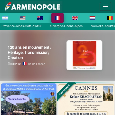
Provence-Alpes-Côte-d’Azur
Auvergne-Rhône-Alpes
Nouvelle-Aquitai
La Grande Fête Champêtre
de la Sainte Croix
SEP 13
Île-de-France
Sponsored