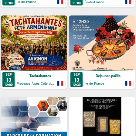
Île-de-France
Île-de-France
11:00
11:00
SEP
SEP
Tachtahantes
Déjeuner-paëlla
13
13
Provence-Alpes-Côte-d’Azur
Île-de-France
12:00
12:30