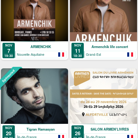
NOV
NOV
ARMENCHIK
Armenchik life concert
7
11
Nouvelle-Aquitaine
Grand-Est
19:30
18:30
Sponsored
NOV
NOV
Tigran Hamasyan
SALON ARMEN'LIVRES
20
26
Île-de-France
Île-de-France