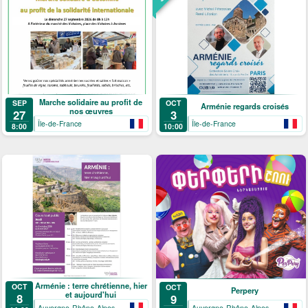
Marche solidaire au profit de
SEP
OCT
Arménie regards croisés
nos œuvres
27
3
Île-de-France
Île-de-France
8:00
10:00
Arménie : terre chrétienne, hier
OCT
OCT
Perpery
et aujourd'hui
8
9
Auvergne-Rhône-Alpes
Auvergne-Rhône-Alpes