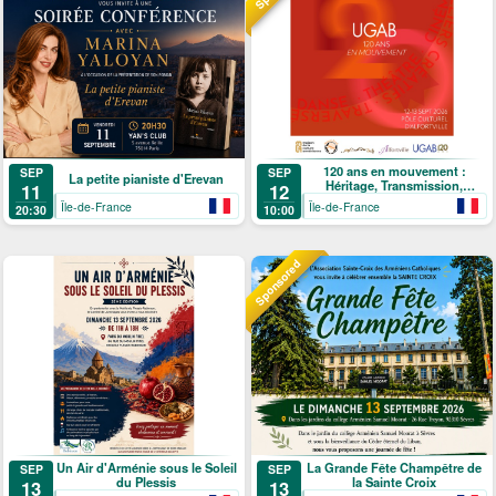
120 ans en mouvement :
SEP
SEP
La petite pianiste d'Erevan
Héritage, Transmission,
11
12
Création
Île-de-France
Île-de-France
20:30
10:00
Sponsored
Un Air d'Arménie sous le Soleil
La Grande Fête Champêtre de
SEP
SEP
du Plessis
la Sainte Croix
13
13