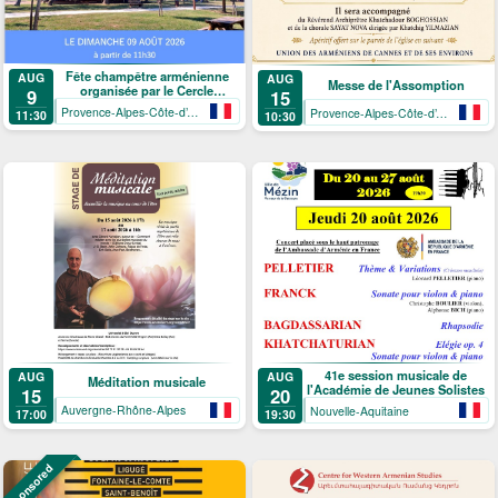
Fête champêtre arménienne
AUG
AUG
Messe de l'Assomption
organisée par le Cercle
9
15
arménien de Mandelieu-La
Provence-Alpes-Côte-d’Azur
Provence-Alpes-Côte-d’Azur
11:30
10:30
Napoule
41e session musicale de
AUG
AUG
Méditation musicale
l'Académie de Jeunes Solistes
15
20
Auvergne-Rhône-Alpes
Nouvelle-Aquitaine
17:00
19:30
Sponsored