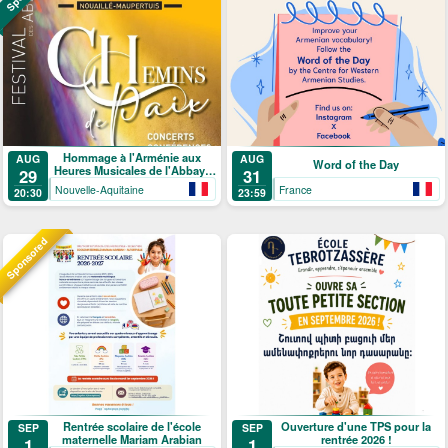
Hommage à l'Arménie aux
AUG
AUG
Word of the Day
Heures Musicales de l'Abbaye
29
31
de Ligugé
Nouvelle-Aquitaine
France
20:30
23:59
Sponsored
Rentrée scolaire de l'école
Ouverture d'une TPS pour la
SEP
SEP
maternelle Mariam Arabian
rentrée 2026 !
1
1