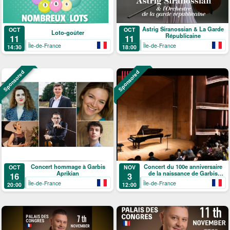
Astrig Siranossian & La Garde
OCT
OCT
Loto-goûter
Républicaine
11
11
Île-de-France
Île-de-France
14:30
18:00
Sponsored
Sponsored
Concert hommage à Garbis
Concert du 100e anniversaire
OCT
NOV
Aprikian
de la naissance de Garbis
16
3
Aprikian
Île-de-France
Île-de-France
20:00
12:00