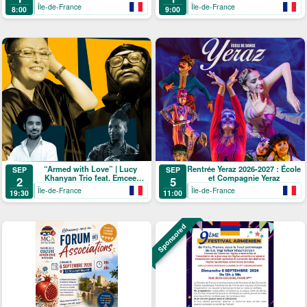
Île-de-France
Île-de-France
8:00
9:00
“Armed with Love” | Lucy
Rentrée Yeraz 2026-2027 : École
SEP
SEP
Khanyan Trio feat. Emcee
et Compagnie Yeraz
2
5
Agora | CD Release
Île-de-France
Île-de-France
19:30
11:00
Sponsored