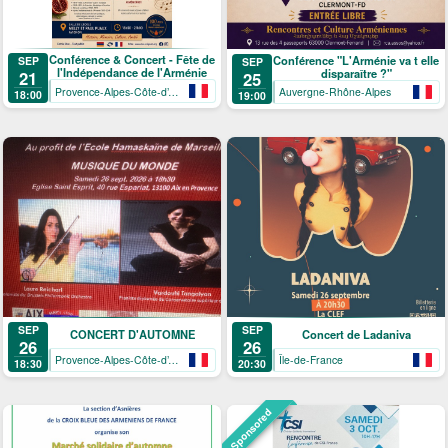
Conférence & Concert - Fête de
Conférence "L'Arménie va t elle
SEP
SEP
l'Indépendance de l'Arménie
disparaître ?"
21
25
Provence-Alpes-Côte-d’Azur
Auvergne-Rhône-Alpes
18:00
19:00
SEP
SEP
CONCERT D'AUTOMNE
Concert de Ladaniva
26
26
Provence-Alpes-Côte-d’Azur
Île-de-France
18:30
20:30
Sponsored