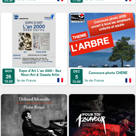
23:30
11:00
Expo d'Art L'an 2000 - Suz
NOV
DEC
Concours photo CHENE
Nour-Ani & Gassia Artin
26
5
Île-de-France
Île-de-France
19:00
15:00