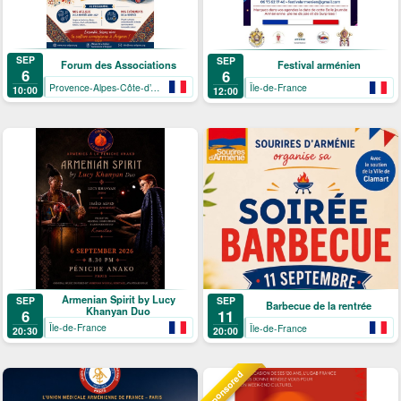
SEP
SEP
Forum des Associations
Festival arménien
6
6
Provence-Alpes-Côte-d’Azur
Île-de-France
10:00
12:00
Armenian Spirit by Lucy
SEP
SEP
Barbecue de la rentrée
Khanyan Duo
6
11
Île-de-France
Île-de-France
20:30
20:00
Sponsored