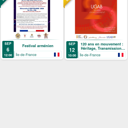
SEP
120 ans en mouvement :
SEP
Festival arménien
Héritage, Transmission,
6
12
Création
Île-de-France
Île-de-France
12:00
10:00