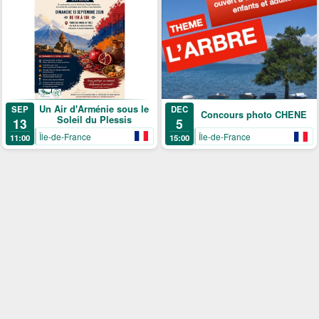
Un Air d'Arménie sous le
SEP
DEC
Concours photo CHENE
Soleil du Plessis
13
5
Île-de-France
Île-de-France
11:00
15:00