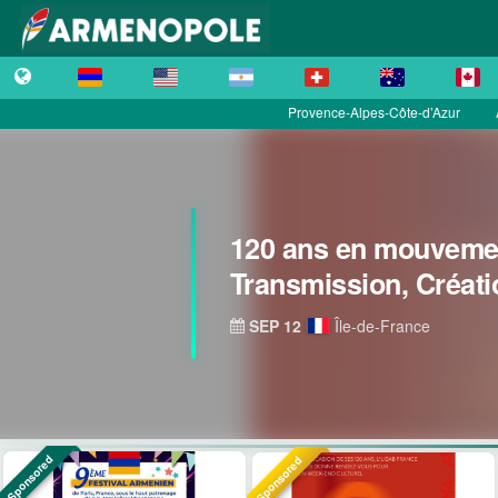
Provence-Alpes-Côte-d’Azur
120 ans en mouvemen
Transmission, Créati
SEP 12
Île-de-France
Sponsored
Sponsored