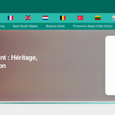
rnia
New South Wales
Buenos Aires
Provence-Alpes-Côte-d’Azur
t : Héritage,
on