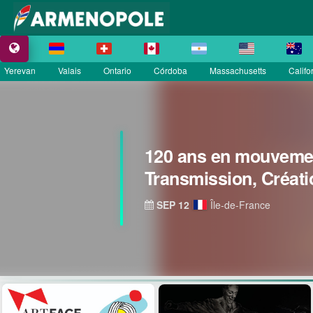
Yerevan
Valais
Ontario
Córdoba
Massachusetts
Califo
120 ans en mouvemen
Transmission, Créati
SEP 12
Île-de-France