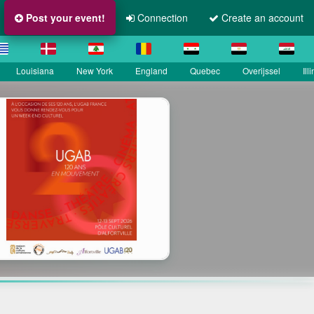
Post your event!
Connection
Create an account
Louisiana
New York
England
Quebec
Overijssel
Ill