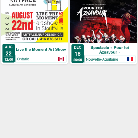
AUG
Spectacle « Pour toi
DEC
Live the Moment Art Show
Aznavour »
22
18
Ontario
Nouvelle-Aquitaine
12:00
20:00