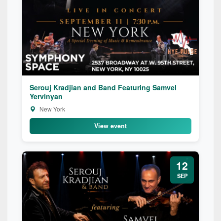
Serouj Kradjian and Band Featuring Samvel
Yervinyan
New York
View event
12
SEP