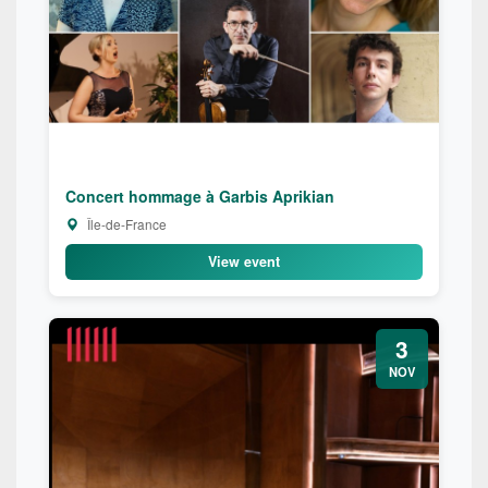
Concert hommage à Garbis Aprikian
Île-de-France
View event
3
NOV