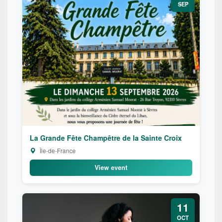
SEP
La Grande Fête Champêtre de la Sainte Croix
Île-de-France
View event
11
OCT