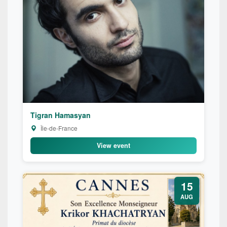
Tigran Hamasyan
Île-de-France
View event
15
AUG