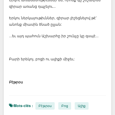
զիրար առանց դպչելու...
Երկու ներկայութիւններ, զիրար յիշեցնելով թէ՝
անոնք միասին ծնած ըլլան:
...եւ այդ պահուն Աշխարհը իր շունչը կը զսպէ...
Բարի երեկոյ, բոցի ու ալիքի միջեւ:
Բէթրօս
Mots-clés :
Բէթրօս
Բոց
Ալիք