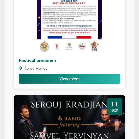
Festival arménien
Île-de-France
View event
11
SEP