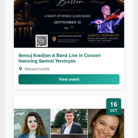
Serouj Kradjian & Band Live in Concert
featuring Samvel Yervinyan
Massachusetts
View event
16
OCT