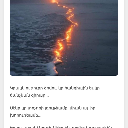
Կրակն ու ջուրը ծովու, կը հանդիպին եւ կը
ճանչնան զիրար...
Մէկը կը տոչորի լռութեամբ, միւսն ալ իր
խորութեամբ...
Երկու առանձնութիւններ են, որոնք կը շօշափեն