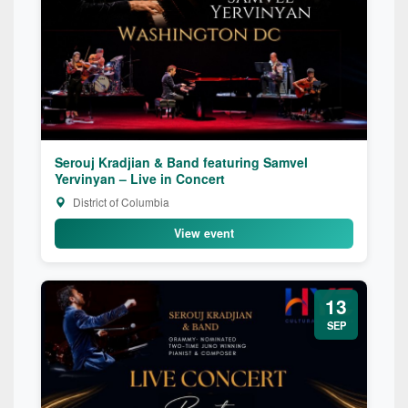
Serouj Kradjian & Band featuring Samvel
Yervinyan – Live in Concert
District of Columbia
View event
13
SEP