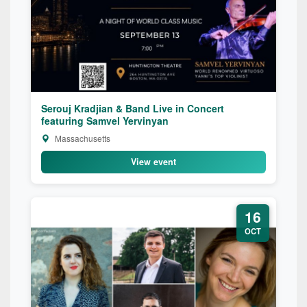
Serouj Kradjian & Band Live in Concert
featuring Samvel Yervinyan
Massachusetts
View event
16
OCT