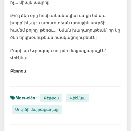
ոչ... միայն ապրիլ:
Թո'ղ ձեր օրը հոսի ականակիտ մտքի նման...
խորը՝ ինչպէս առաւօտեան առաջին սուրճի
համեմ բոյրը թեթեւ... Նման խաղաղութեան՝ որ կը
ծնի երկխօսութեան հասկացողութենէն:
Բարի օր Եւրոպայի սուրճի մայրաքաղաքէն՝
Վիէննա
Բէթրօս
Mots-clés :
Բէթրօս
Վիէննա
Սուրճի մայրաքաղաք