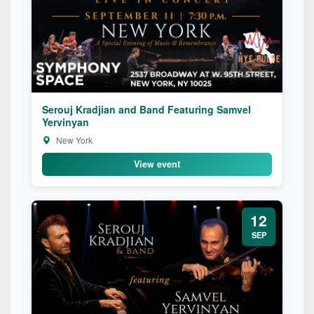
Serouj Kradjian and Band Featuring Samvel
Yervinyan
New York
View event
12
SEP