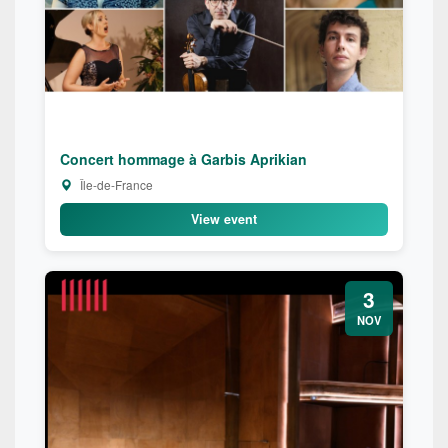
Concert hommage à Garbis Aprikian
Île-de-France
View event
3
NOV