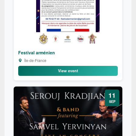
Festival arménien
Île-de-France
View event
11
SEP