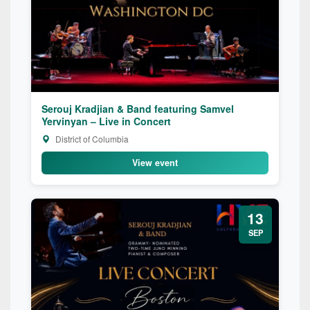
Serouj Kradjian & Band featuring Samvel
Yervinyan – Live in Concert
District of Columbia
View event
13
SEP