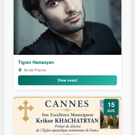
Tigran Hamasyan
Île-de-France
View event
15
AUG