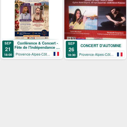
Conférence & Concert -
SEP
SEP
CONCERT D'AUTOMNE
Fête de l'Indépendance de
21
26
l'Arménie
Provence-Alpes-Côte-d’Azur
Provence-Alpes-Côte-d’Azur
18:00
18:30