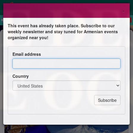
×
This event has already taken place. Subscribe to our
weekly newsletter and stay tuned for Armenian events
Conference
organized near you!
Le génocide des Arméniens,
l’Arménie occidentale et les droits
Email address
des Arméniens d’Artsakh
L’Assemblée des Arméniens d’Arménie occidentale,
Country
L’ANACAS et Mardiros Tchakoian, député de l’Arménie
occidentale