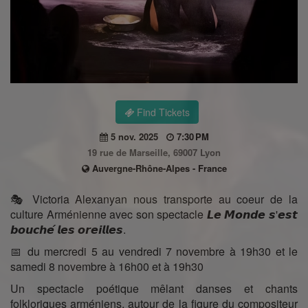
Find Tickets
5 nov. 2025
7:30 PM
19 rue de Marseille, 69007 Lyon
Auvergne-Rhône-Alpes - France
🎭 Victoria Alexanyan nous transporte au coeur de la
culture Arménienne avec son spectacle 𝙇𝙚 𝙈𝙤𝙣𝙙𝙚 𝙨'𝙚𝙨𝙩
𝙗𝙤𝙪𝙘𝙝𝙚́ 𝙡𝙚𝙨 𝙤𝙧𝙚𝙞𝙡𝙡𝙚𝙨.
📅 du mercredi 5 au vendredi 7 novembre à 19h30 et le
samedi 8 novembre à 16h00 et à 19h30
Un spectacle poétique mêlant danses et chants
folkloriques arméniens, autour de la figure du compositeur