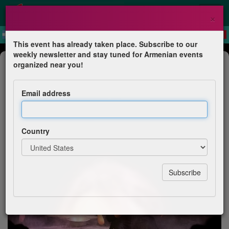
×
This event has already taken place. Subscribe to our
weekly newsletter and stay tuned for Armenian events
Theater
organized near you!
Le Monde s'est bouché les oreilles
Email address
Par Victoria Alexanyan au théâtre de l'uchronie
Country