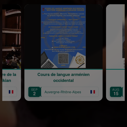
Cours de langue arménien
Méditation musicale
occidental
AUG
Auvergne-Rhône-Alpes
Auvergne-Rhône-Alpes
15