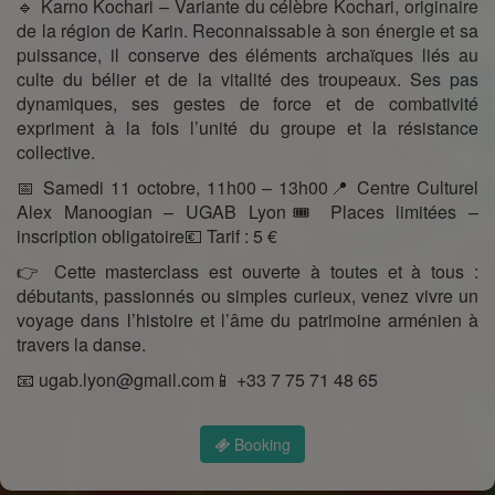
🔹 Karno Kochari – Variante du célèbre Kochari, originaire
de la région de Karin. Reconnaissable à son énergie et sa
puissance, il conserve des éléments archaïques liés au
culte du bélier et de la vitalité des troupeaux. Ses pas
dynamiques, ses gestes de force et de combativité
expriment à la fois l’unité du groupe et la résistance
collective.
📅 Samedi 11 octobre, 11h00 – 13h00📍 Centre Culturel
Alex Manoogian – UGAB Lyon🎟 Places limitées –
inscription obligatoire💶 Tarif : 5 €
👉 Cette masterclass est ouverte à toutes et à tous :
débutants, passionnés ou simples curieux, venez vivre un
voyage dans l’histoire et l’âme du patrimoine arménien à
travers la danse.
📧 ugab.lyon@gmail.com📱 +33 7 75 71 48 65
Booking