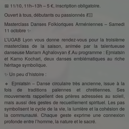
📅 11/10, 11h–13h – 5 €, inscription obligatoire.
Ouvert à tous, débutants ou passionnés 💃🏻
Masterclass Danses Folkloriques Arméniennes – Samedi
11 octobre ✨
L’UGAB Lyon vous donne rendez-vous pour la troisième
masterclass de la saison, animée par la talentueuse
danseuse Mariam Aghalovyan 💃.Au programme : Ejmiatsin
et Karno Kochari, deux danses emblématiques au riche
héritage symbolique.
✨ Un peu d’histoire :
🔹 Ejmiatsin – Danse circulaire très ancienne, issue à la
fois de traditions païennes et chrétiennes. Ses
mouvements rappellent des prières adressées au soleil,
mais aussi des gestes de recueillement spirituel. Les pas
symbolisent le cycle de la vie, la lumière et la cohésion de
la communauté. Chaque geste exprime une connexion
profonde entre l’homme, la nature et le sacré.