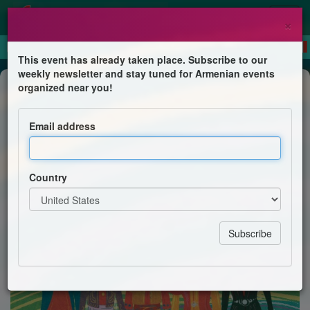
×
This event has already taken place. Subscribe to our
weekly newsletter and stay tuned for Armenian events
Dance
organized near you!
Masterclass de danse arménienne -
Ejmiatsin, Karno Kochari
Email address
UGAB Lyon
Country