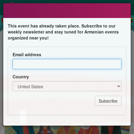
×
This event has already taken place. Subscribe to our
weekly newsletter and stay tuned for Armenian events
Dance
organized near you!
Masterclass de danses folkloriques
arméniennes "Main dans la main"
Email address
UGAB Lyon
Country