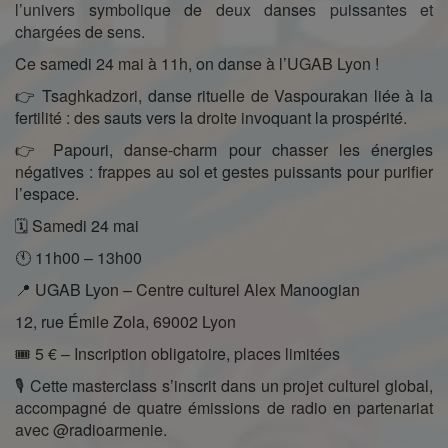
l’univers symbolique de deux danses puissantes et
chargées de sens.
Ce samedi 24 mai à 11h, on danse à l’UGAB Lyon !
👉 Tsaghkadzori, danse rituelle de Vaspourakan liée à la
fertilité : des sauts vers la droite invoquant la prospérité.
👉 Papouri, danse-charm pour chasser les énergies
négatives : frappes au sol et gestes puissants pour purifier
l’espace.
🗓 Samedi 24 mai
🕚 11h00 – 13h00
📍 UGAB Lyon – Centre culturel Alex Manoogian
12, rue Émile Zola, 69002 Lyon
🎟 5 € – Inscription obligatoire, places limitées
🎙️ Cette masterclass s’inscrit dans un projet culturel global,
accompagné de quatre émissions de radio en partenariat
avec @radioarmenie.