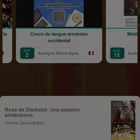
ngue arménien
Méditation musicale
idental
AUG
Rhône-Alpes
Auvergne-Rhône-Alpes
15
Rose de Diarbékir: Une passion
arménienne
Corinne Zarzavatdjian