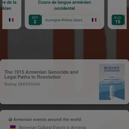
urs de langue arménien
Méditation musicale
occidental
AUG
Auvergne-Rhône-Alpes
Auvergne-Rhône-Alpes
15
The 1915 Armenian Genocide and
Legal Paths to Resolution
Rodney DAKESSIAN
Armenian events around the world
Armenian Cultural Events in Armenia