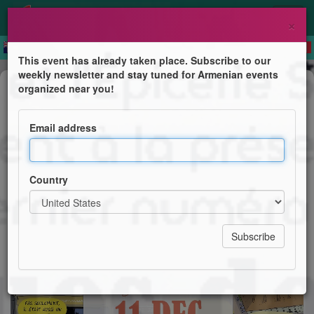
×
This event has already taken place. Subscribe to our
weekly newsletter and stay tuned for Armenian events
Book Presentation
organized near you!
Présentation de la BD ‘’Mémoires
d’Arménie’’
Email address
Centre National de la Mémoire Arménienne
Country