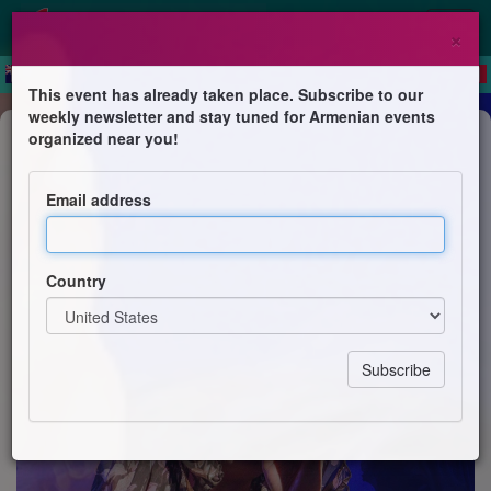
×
This event has already taken place. Subscribe to our
weekly newsletter and stay tuned for Armenian events
Concert
organized near you!
Anaïd.B & le Ballet Arménien de
Cannes
Email address
Ballet Arménien de Cannes
Country