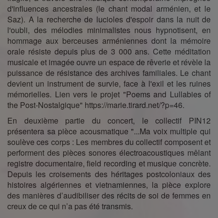
d'influences ancestrales (le chant modal arménien, et le
Saz). A la recherche de lucioles d'espoir dans la nuit de
l'oubli, des mélodies minimalistes nous hypnotisent, en
hommage aux berceuses arméniennes dont la mémoire
orale résiste depuis plus de 3 000 ans. Cette méditation
musicale et imagée ouvre un espace de rêverie et révèle la
puissance de résistance des archives familiales. Le chant
devient un instrument de survie, face à l'exil et les ruines
mémorielles. Lien vers le projet "Poems and Lullabies of
the Post-Nostalgique" https://marie.tirard.net/?p=46.
En deuxième partie du concert, le collectif PIN12
présentera sa pièce acousmatique "...Ma voix multiple qui
soulève ces corps : Les membres du collectif composent et
performent des pièces sonores électroacoustiques mêlant
registre documentaire, field recording et musique concrète.
Depuis les croisements des héritages postcoloniaux des
histoires algériennes et vietnamiennes, la pièce explore
des manières d’audibiliser des récits de soi de femmes en
creux de ce qui n’a pas été transmis.