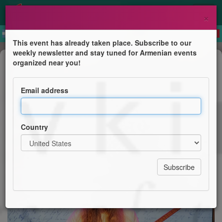
×
This event has already taken place. Subscribe to our
weekly newsletter and stay tuned for Armenian events
Show
organized near you!
Concert et projection - Poems and
Lullabies of the Post-Nostalgic
Email address
Le Centre Culturel & Marie Yevkiné Tirard
Country