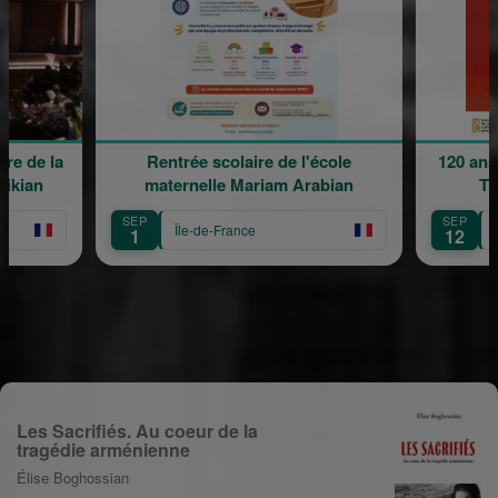
Rentrée scolaire de l'école
120 ans en mouve
maternelle Mariam Arabian
Transmissio
SEP
SEP
Île-de-France
Île-de-Franc
1
12
Les Sacrifiés. Au coeur de la
tragédie arménienne
Élise Boghossian