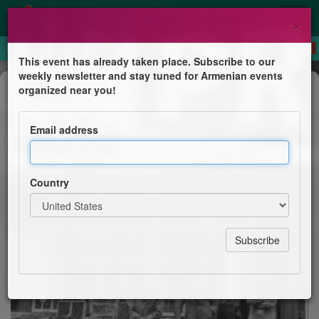
×
This event has already taken place. Subscribe to our
weekly newsletter and stay tuned for Armenian events
Trip
organized near you!
Promenade dans le IXe
arrondissement de Paris (ancien
Email address
quartier de réfugiés arméniens)
Société des Études Arméniennes
Country