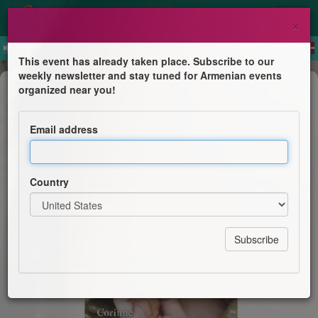
×
This event has already taken place. Subscribe to our
weekly newsletter and stay tuned for Armenian events
Book Presentation
organized near you!
Séance de dédicaces avec Corinne
Zarzavatdjian
Email address
Librairie Fontaine Victor Hugo
Country