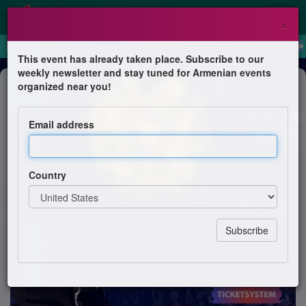
×
This event has already taken place. Subscribe to our
weekly newsletter and stay tuned for Armenian events
Concert
organized near you!
TITIANO | The voice of Aznavour
Email address
Ticketsystem.am
Country