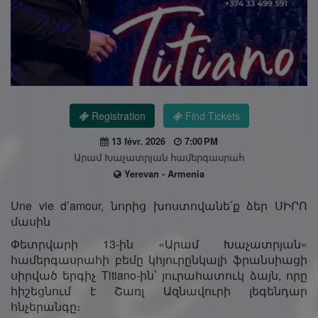
Registration
Find Tickets
13 févr. 2026
7:00 PM
Արամ Խաչատրյան համերգասրահ
Yerevan - Armenia
Une vie d’amour, նորից խոստովանե՛ք ձեր ՍԻՐՈ
մասին
Փետրվարի 13-ին «Արամ Խաչատրյան»
համերգասրահի բեմը կհյուրընկալի ֆրանսիացի
սիրված երգիչ Titiano-ին՝ յուրահատուկ ձայն, որը
հիշեցնում է Շառլ Ազնավուրի լեգենդար
հնչերանգը։