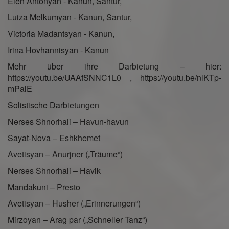
Elen Antonyan - Kanun, Santur,
Luiza Melkumyan - Kanun, Santur,
Victoria Madantsyan - Kanun,
Irina Hovhannisyan - Kanun
Mehr über ihre Darbietung – hier:
https://youtu.be/UAAfSNNC1L0 , https://youtu.be/nlKTp-
mPalE
Solistische Darbietungen
Nerses Shnorhali – Havun-havun
Sayat-Nova – Eshkhemet
Avetisyan – Anurjner („Träume“)
Nerses Shnorhali – Havik
Mandakuni – Presto
Avetisyan – Husher („Erinnerungen“)
Mirzoyan – Arag par („Schneller Tanz“)