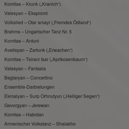
Komitas – Krunk („Kranich“)
Valesyan – Ekspromt
Volkslied – Otar amayi („Fremdes Ödland“)
Brahms – Ungarischer Tanz Nr. 5
Komitas – Antuni
Avetisyan – Zartonk („Erwachen“)
Komitas – Tsirani tsar („Aprikosenbaum“)
Valesyan – Fantasia
Beglaryan – Concertino
Ensemble-Darbietungen
Ekmalyan – Surp Orhnutyun („Heiliger Segen“)
Gevorgyan – Jerewan
Komitas – Habrdan
Armenischer Volkstanz – Shalakho