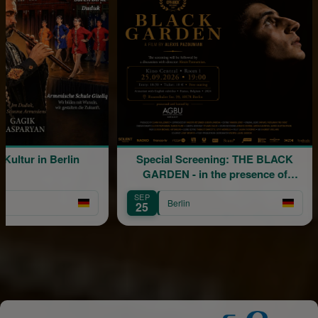
 Berlin
Special Screening: THE BLACK
GARDEN - in the presence of
director Alexis Pazoumian
SEP
AUG
Berlin
25
31