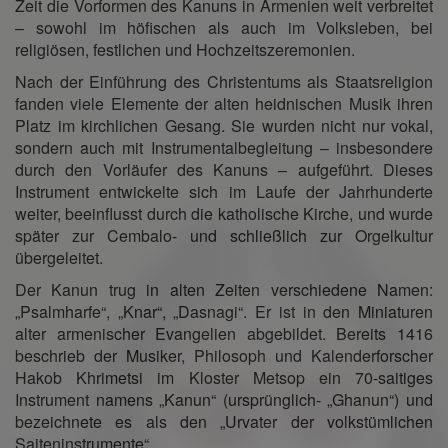
Zeit die Vorformen des Kanuns in Armenien weit verbreitet
– sowohl im höfischen als auch im Volksleben, bei
religiösen, festlichen und Hochzeitszeremonien.
Nach der Einführung des Christentums als Staatsreligion
fanden viele Elemente der alten heidnischen Musik ihren
Platz im kirchlichen Gesang. Sie wurden nicht nur vokal,
sondern auch mit Instrumentalbegleitung – insbesondere
durch den Vorläufer des Kanuns – aufgeführt. Dieses
Instrument entwickelte sich im Laufe der Jahrhunderte
weiter, beeinflusst durch die katholische Kirche, und wurde
später zur Cembalo- und schließlich zur Orgelkultur
übergeleitet.
Der Kanun trug in alten Zeiten verschiedene Namen:
„Psalmharfe“, „Knar“, „Dasnagi“. Er ist in den Miniaturen
alter armenischer Evangelien abgebildet. Bereits 1416
beschrieb der Musiker, Philosoph und Kalenderforscher
Hakob Khrimetsi im Kloster Metsop ein 70-saitiges
Instrument namens „Kanun“ (ursprünglich- „Ghanun“) und
bezeichnete es als den „Urvater der volkstümlichen
Saiteninstrumente“.