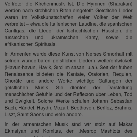
Vertreter die Kirchenmusik ist. Die Hymnen (Sharakan)
werden nach kirchlichen Riten eingeteilt. Geistliche Lieder
waren im Volkskunstschaffen vieler Völker der Welt
verbreitet – etwa die italienischen Laudine, die spanischen
Cantigas, die Lieder der tschechischen Hussiten, die
russischen und ukrainischen Kanty, sowie die
afrikanischen Spirituals.
In Armenien wurde diese Kunst von Nerses Shnorhali mit
seinen wunderbaren geistlichen Liedern weiterentwickelt
(Havun-havun, Havik, Sird im sasani u.a.). Seit der frühen
Renaissance bildeten die Kantate, Oratorien, Requien,
Choräle und andere Werke wichtige Gattungen der
geistlichen Musik. Sie dienten der Darstellung
menschlicher Gefühle und der Reflexion über Leben, Tod
und Ewigkeit. Solche Werke schufen Johann Sebastian
Bach, Händel, Haydn, Mozart, Beethoven, Berlioz, Brahms,
Liszt, Saint-Saëns und viele andere.
In der armenischen Musik sind wir stolz auf Makar
Ekmalyan und Komitas, den „Mesrop Mashtots des