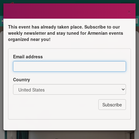
×
This event has already taken place. Subscribe to our
weekly newsletter and stay tuned for Armenian events
Concert
organized near you!
„Ruf der Seele“ – ein Konzert der
Schülerinnen der Alexej-Hekimian-
Email address
Musikschule aus Jerewan. Mit
Saiteninstrumenten widmen sie sich
Country
der geistlichen Musik.
Deutsch-Armenische Kulturtage in Berlin 2026