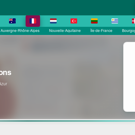
Auvergne-Rhône-Alpes
Nouvelle-Aquitaine
Île-de-France
Bourgo
ons
Azur