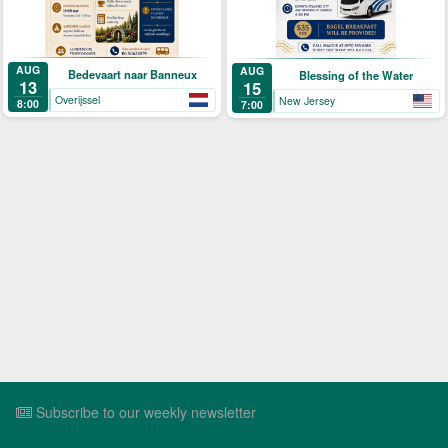
AUG
AUG
Bedevaart naar Banneux
Blessing of the Water
13
15
Overijssel
New Jersey
8:00
7:00
Subscribe to our weekly newsletter