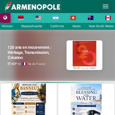
Yerevan
Massachusetts
California
Valais
New South Wales
120 ans en mouvement :
Héritage, Transmission,
Création
SEP 12
Île-de-France