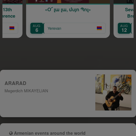
«Օ՜ լա լա, մսյո Պոլ»
Sevan Shahmir
Breath « մ
AUG
AUG
Yerevan
Yerevan
6
12
ARARAD
Megerdich MIKAYELIAN
Armenian events around the world