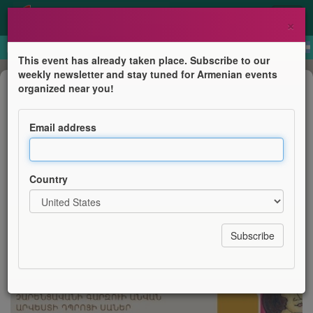
×
This event has already taken place. Subscribe to our
weekly newsletter and stay tuned for Armenian events
Concert
organized near you!
Ցուցահանդես ՆԱՄ-ում |
Exhibition at NAI
Email address
Naregatsi Art Institute
Country