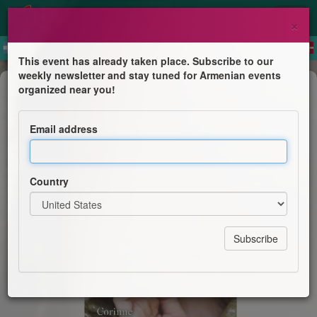
×
This event has already taken place. Subscribe to our
weekly newsletter and stay tuned for Armenian events
Book Presentation
organized near you!
La Roseraie de Garabed à Villennes
sur Seine
Email address
Cultura Villennes sur Seine
Country