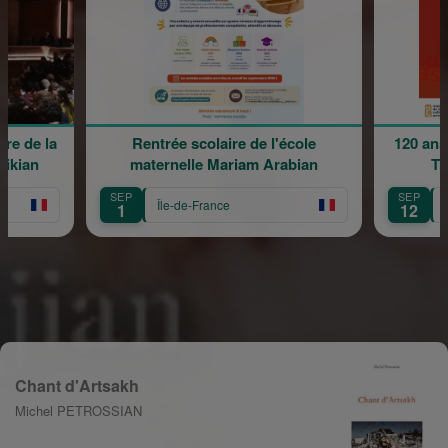
e de la
Rentrée scolaire de l'école
120 ans 
kian
maternelle Mariam Arabian
Tra
SEP
SEP
Île-de-France
Îl
1
12
Chant d'Artsakh
Michel PETROSSIAN