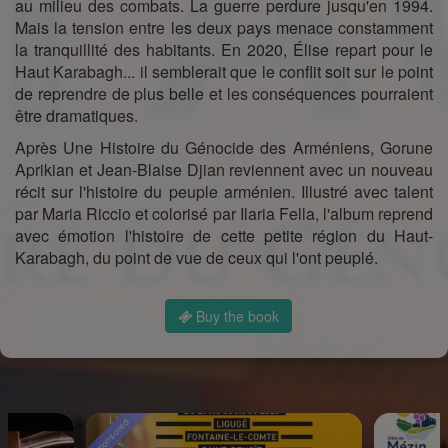
au milieu des combats. La guerre perdure jusqu'en 1994.
Mais la tension entre les deux pays menace constamment
la tranquillité des habitants. En 2020, Élise repart pour le
Haut Karabagh... il semblerait que le conflit soit sur le point
de reprendre de plus belle et les conséquences pourraient
être dramatiques.
Après Une Histoire du Génocide des Arméniens, Gorune
Aprikian et Jean-Blaise Djian reviennent avec un nouveau
récit sur l'histoire du peuple arménien. Illustré avec talent
par Maria Riccio et colorisé par Ilaria Fella, l'album reprend
avec émotion l'histoire de cette petite région du Haut-
Karabagh, du point de vue de ceux qui l'ont peuplé.
Buy the book
onsored