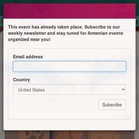
×
This event has already taken place. Subscribe to our
weekly newsletter and stay tuned for Armenian events
Book Presentation
organized near you!
Rencontre dédicace à La Rochelle
Email address
Les Quat'z'arts - Libraire et disquaire
Country