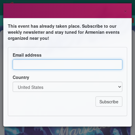
×
This event has already taken place. Subscribe to our
weekly newsletter and stay tuned for Armenian events
Anniversary
organized near you!
Soirée arménienne
Email address
UGAB Marseille & Haylife & Phocea event
Country