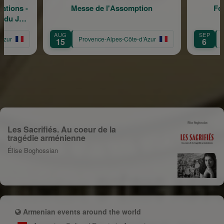
tions -
Messe de l'Assomption
For
 du Jeu
ence
AUG
SEP
zur
Provence-Alpes-Côte-d’Azur
Pr
15
6
Les Sacrifiés. Au coeur de la
tragédie arménienne
Élise Boghossian
Armenian events around the world