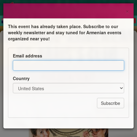
×
This event has already taken place. Subscribe to our
weekly newsletter and stay tuned for Armenian events
Comedy
organized near you!
Théâtre « Les Montagnes russes »
Email address
Abris's Club et la Cie Les Noctambules
Country