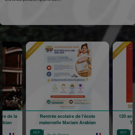
Sponsored
Rentrée scolaire de l'école
120 ans en mouvement : Hé
maternelle Mariam Arabian
Transmission, Créati
SEP
Île-de-France
Île-de-France