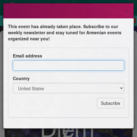
×
This event has already taken place. Subscribe to our
weekly newsletter and stay tuned for Armenian events
Exhibition
organized near you!
Carpet Diem
Email address
The Rug Code Kyle Armenia
Country