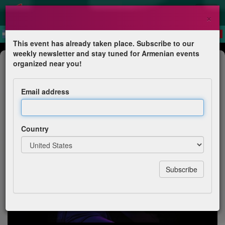
×
This event has already taken place. Subscribe to our
weekly newsletter and stay tuned for Armenian events
Anniversary
organized near you!
Concert Svetlana Navasardyan à
Sarlat
Email address
Amicale des Arméniens du Périgord
Country