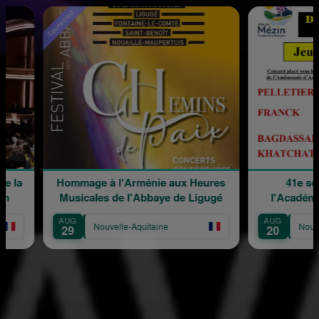
 l'Arménie aux Heures
41e session musicale de
 de l'Abbaye de Ligugé
l'Académie de Jeunes Solistes
AUG
elle-Aquitaine
Nouvelle-Aquitaine
20