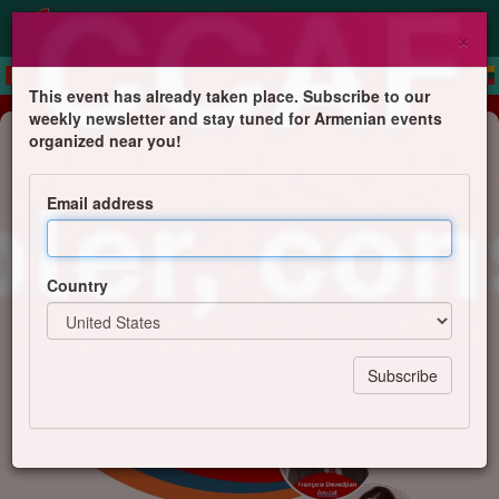
×
This event has already taken place. Subscribe to our
weekly newsletter and stay tuned for Armenian events
Public lecture
organized near you!
Elections du CCAF : Réunion de
présentation et d'échange
Email address
MARSEILLE
Liste "Rassembler, construire, transmettre" - F.
Country
Devedjian & A. Deyirmendjian