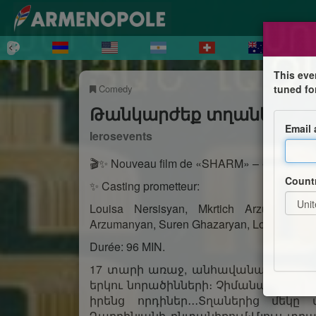
This eve
Comedy
tuned fo
Թանկարժեք տղաները
Email
Ierosevents
🎬✨ Nouveau film de «SHARM» – «Les Garç
Count
✨ Casting prometteur:
Louisa Nersisyan, Mkrtich Arzumanyan
Arzumanyan, Suren Ghazaryan, Louisa Gham
Durée: 96 MIN.
17 տարի առաջ, անհավանական խառն
երկու նորածինների։ Չիմանալով այդ 
իրենց որդիներ․․․Տղաներից մեկը
Դարբինյանի ընտանիքում։Մյուս տղայ