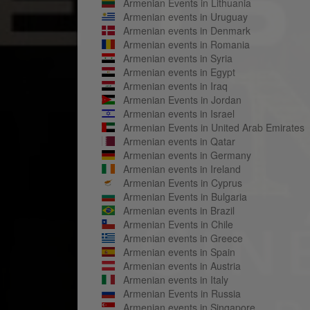
Armenian Events in Lithuania
Armenian events in Uruguay
Armenian events in Denmark
Armenian events in Romania
Armenian events in Syria
Armenian events in Egypt
Armenian events in Iraq
Armenian Events in Jordan
Armenian events in Israel
Armenian Events in United Arab Emirates
Armenian events in Qatar
Armenian events in Germany
Armenian events in Ireland
Armenian Events in Cyprus
Armenian Events in Bulgaria
Armenian events in Brazil
Armenian Events in Chile
Armenian events in Greece
Armenian events in Spain
Armenian events in Austria
Armenian events in Italy
Armenian Events in Russia
Armenian events in Singapore