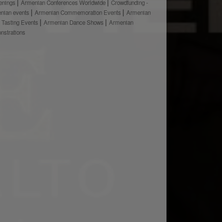
enings
Armenian Conferences Worldwide
Crowdfunding -
nian events
Armenian Commemoration Events
Armenian
 Tasting Events
Armenian Dance Shows
Armenian
nstrations