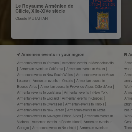
Le Royaume Arménien de
Cilicie, XIIe-XIVe siècle
Claude MUTAFIAN
Armenien events in your region
A
Armenian events in Yerevan
Armenian events in Massachusetts
Arme
Armenian events in California
Armenian events in Valais
worl
Armenian events in New South Wales
Armenian events in Mount
Arme
Lebanon
Armenian events in Ontario
Armenian events in
anni
Buenos Aires
Armenian events in Provence-Alpes-Côte-d’Azur
Worl
Armenian events in Louisiana
Armenian events in New York
Arme
Armenian events in England
Armenian events in Quebec
Arme
Armenian events in Overijssel
Armenian events in Illinois
pilg
Armenian events in New Jersey
Armenian events in Texas
busi
Armenian events in Auvergne-Rhône-Alpes
Armenian events in
Worl
Victoria
Armenian events in Rhode Island
Armenian events in
Gene
Georgia
Armenian events in Neuchâtel
Armenian events in
Thea