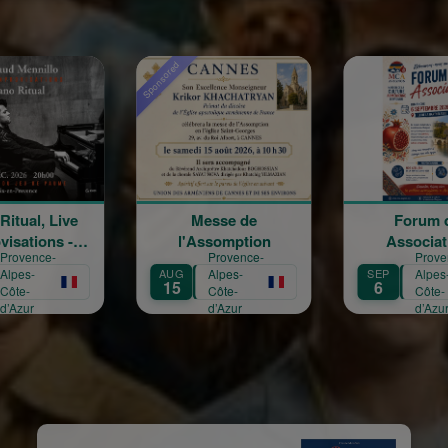
red
Messe de
Forum des
Tac
l'Assomption
Associations
Provence-
Provence-
UG
Alpes-
SEP
Alpes-
SEP
15
6
13
Côte-
Côte-
d’Azur
d’Azur