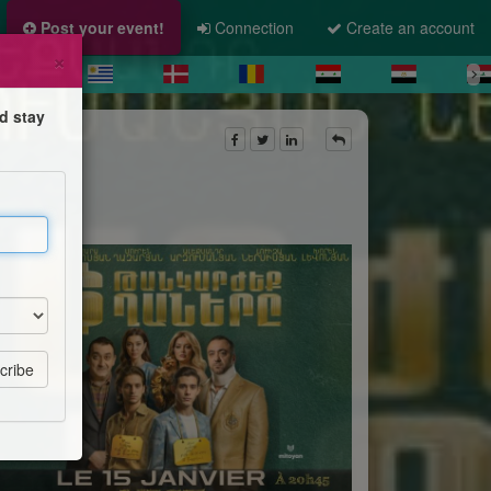
Post your event!
Connection
Create an account
×
d stay