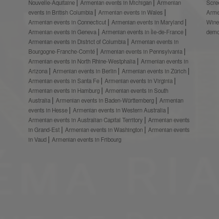
Nouvelle-Aquitaine
Armenian events in Michigan
Armenian
Scre
events in British Columbia
Armenian events in Wales
Arme
Armenian events in Connecticut
Armenian events in Maryland
Wine
Armenian events in Geneva
Armenian events in Île-de-France
demo
Armenian events in District of Columbia
Armenian events in
Bourgogne-Franche-Comté
Armenian events in Pennsylvania
Armenian events in North Rhine-Westphalia
Armenian events in
Arizona
Armenian events in Berlin
Armenian events in Zürich
Armenian events in Santa Fe
Armenian events in Virginia
Armenian events in Hamburg
Armenian events in South
Australia
Armenian events in Baden-Württemberg
Armenian
events in Hesse
Armenian events in Western Australia
Armenian events in Australian Capital Territory
Armenian events
in Grand-Est
Armenian events in Washington
Armenian events
in Vaud
Armenian events in Fribourg