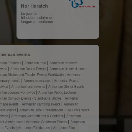
Nor Haratch
Le journal
trihebdomadaire en
langue arménienne
rmenian events
nian Festivals
Armenian trips
Armenian concerts
dwide
Armenian Dance Events
Armenian dinner dances
nian Shows and Theater Events Worldwide
Armenian
versary events
Armenian masses
Armenian Feasts
dwide
Armenian lunch events
Armenian Dinner Events
nian courses worldwide
Armenian Public Lectures
nian Comedy Events - Stand-up & Shows
Armenian
rimage events
Armenian camping events
Armenian
ness events
Armenian Book Presentations - Cultural Events
dwide
Armenian Competitions & Contests
Armenian
ral Assemblies
Armenian Children's Events
Armenian
ter Events
Armenian Exhibitions
Armenian Film