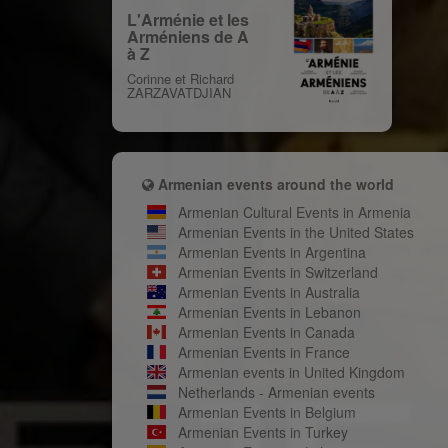
L'Arménie et les
Arméniens de A
à Z
Corinne et Richard
ZARZAVATDJIAN
Armenian events around the world
Armenian Cultural Events in Armenia
Armenian Events in the United States
Armenian Events in Argentina
Armenian Events in Switzerland
Armenian Events in Australia
Armenian Events in Lebanon
Armenian Events in Canada
Armenian Events in France
Armenian events in United Kingdom
Netherlands - Armenian events
Armenian Events in Belgium
Armenian Events in Turkey