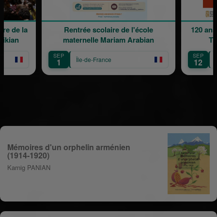
Rentrée scolaire de l'école
120 ans en mouvement 
maternelle Mariam Arabian
Transmission, Cr
SEP
SEP
Île-de-France
Île-de-France
1
12
Mémoires d'un orphelin arménien
(1914-1920)
Karnig PANIAN