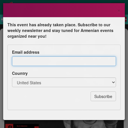
×
This event has already taken place. Subscribe to our
weekly newsletter and stay tuned for Armenian events
Conference
organized near you!
La bibliothèque et le survivant : un
intellectuel arménien au siècle des
Email address
génocides par Boris Adjemian
CERCIL - Musée Mémorial des enfants du Vel d'Hiv /
Country
Orléans