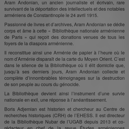
Aram Andonian, un ancien journaliste et écrivain, rare
survivant de la déportation des intellectuels et des notables
arméniens de Constantinople le 24 avril 1915.
Passionné de livres et d’archives, Aram Andonian se dédie
corps et âme à cette « Bibliothèque nationale arménienne
de Paris » qui reçoit des donations venues de tous les
foyers de la diaspora arménienne.
Il reconstitue ainsi une Arménie de papier à l’heure où le
nom d’Arménie disparaît de la carte du Moyen Orient. C’est
dans le silence de la Bibliothèque où il élit domicile que,
jusqu’à ses derniers jours, Aram Andonian collecte et
complète d’innombrables témoignages sur la destruction
de son peuple au cours du génocide.
La Bibliothèque devient ainsi l’instrument d’une survie
nationale en exil, une réponse à l’anéantissement.
Boris Adjemian est historien et chercheur au Centre de
recherches historiques (CRH) de l’EHESS. Il est directeur
de la Bibliothèque Nubar de l’UGAB depuis 2013 et co-
rédacteur en chef de la revue Études arméniennes