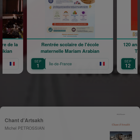
 de la
Rentrée scolaire de l'école
120 ans e
ian
maternelle Mariam Arabian
Tran
SEP
SEP
Île-de-France
Île
1
12
Chant d'Artsakh
Michel PETROSSIAN