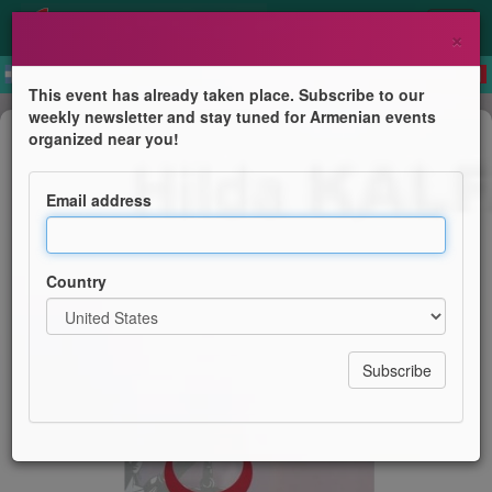
×
This event has already taken place. Subscribe to our
weekly newsletter and stay tuned for Armenian events
Conference
organized near you!
La Turquie et ses Justes d’hier et
d’aujourd’hui
Email address
Mairie du 9ᵉ arrondissement de Paris – Salle Rossini
Country