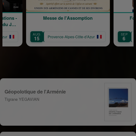
ons -
Messe de l'Assomption
Forum 
u Jeu
ce
AUG
SEP
Provence-Alpes-Côte-d’Azur
Prov
15
6
Géopolotique de l'Arménie
Tigrane YEGAVIAN