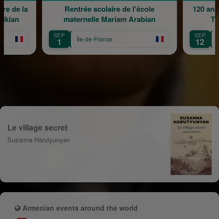
re de la
Rentrée scolaire de l'école
120 ans
rikian
maternelle Mariam Arabian
Tr
SEP
SEP
Île-de-France
1
12
Le village secret
Susanna Harutyunyan
Armenian events around the world