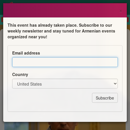
×
This event has already taken place. Subscribe to our
weekly newsletter and stay tuned for Armenian events
Book Presentation
organized near you!
Rencontre avec Tigrane Yégavian et
présentation de son dernier livre
Email address
"Escales Arméniennes"
Association Les Ateliers du Sourire
Country