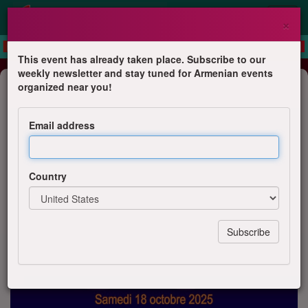
×
This event has already taken place. Subscribe to our
weekly newsletter and stay tuned for Armenian events
Feast
organized near you!
Soirée dansante arménienne pour
les 20 ans de l'ACFOA Septèmes
Email address
ACFOA Septèmes
Country