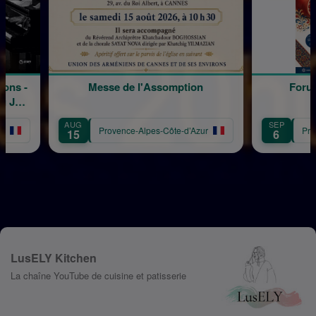
de l'Assomption
Forum des Associations
SEP
nce-Alpes-Côte-d’Azur
Provence-Alpes-Côte-d’Azur
6
LusELY Kitchen
La chaîne YouTube de cuisine et patisserie