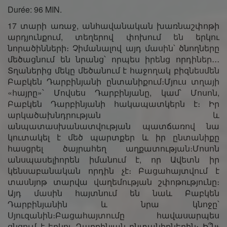
Durée: 96 MIN.
17 տարի առաջ, անհավանական խառնաշփոթի
արդյունքում, տեղերով փոխում են երկու
նորածինների։ Չիմանալով այդ մասին՝ ծնողները
մեծացնում են նրանց՝ որպես իրենց որդիներ․․․
Տղաներից մեկը մեծանում է հաջողակ բիզնեսմեն
Բաբկեն Դարբինյանի ընտանիքում։Մյուս տղայի
«հայրը»՝ Մովսես Դարբինյանը, կամ՝ Մոսոն,
Բաբկեն Դարբինյանի հակապատկերն է։ Իր
արկածախնդրության և
անպատասխանատվության պատճառով նա
կուտակել է մեծ պարտքեր և իր ընտանիքը
հասցրել ծայրահեղ աղքատության։Մոսոն
անսպասելիորեն իմանում է, որ Ավետն իր
կենսաբանական որդին չէ։ Բացահայտվում է
տասնյոթ տարվա վաղեմության շփոթությունը։
Այդ մասին հայտնում են նաև Բաբկեն
Դարբինյանին և նրա կնոջը՝
Սյուզանին։Բացահայտումը հավասարպես
ցնցում է երկու Դարբինյան ընտանիքներին։ Ի՞նչ