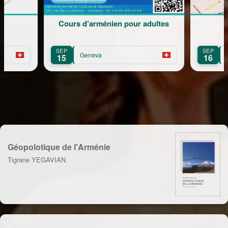
énien pour adultes
Rentrée Scolaire
SEP
Geneva
16
Géopolotique de l'Arménie
Tigrane YEGAVIAN