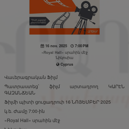
16 nov. 2025
7:00 PM
«Royal Hall» սրահին մէջ
Նիկոսիա
Cyprus
Վաւերագրական Ֆիլմ
Պատրաստեց՝ ֆիլմ արտադրող ԿԱՐԷՆ
ԳԱԶԱՆՃԵԱՆ
Ֆիլմի պիտի ցուցադրուի 16 ՆՈՅԵՄԲԵՐ 2025
կ.ե. Ժամը 7:00-ին
«Royal Hall» սրահին մէջ