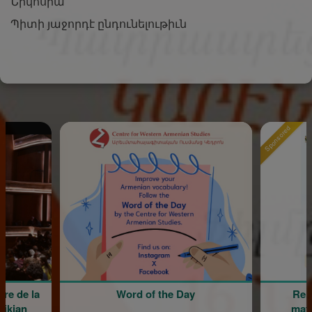
Նիկոսիա
Պիտի յաջորդէ ընդունելութիւն
Sponsored
la
Word of the Day
Rentrée sc
maternell