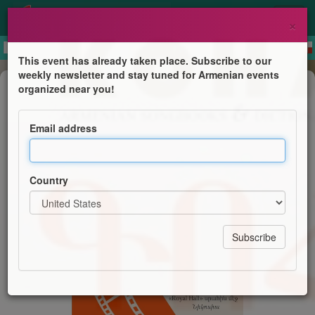
×
This event has already taken place. Subscribe to our
weekly newsletter and stay tuned for Armenian events
Film Screening
organized near you!
Դոհար Գրադարան
Email address
Armenian Songbooks & Dictionaries Library
Country