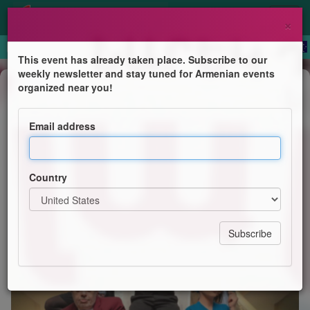
×
This event has already taken place. Subscribe to our
weekly newsletter and stay tuned for Armenian events
Theater
organized near you!
«Օ՜ լա լա, մսյո Պոլ»
Email address
Ticketsystem.am
Country