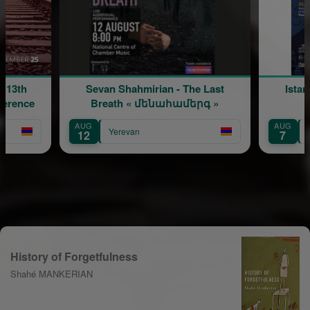
an Shahmirian - The Last
Istanbul's Armenian Printe
eath « մենահամերգ »
AUG
Yerevan
Yerevan
7
History of Forgetfulness
Shahé MANKERIAN