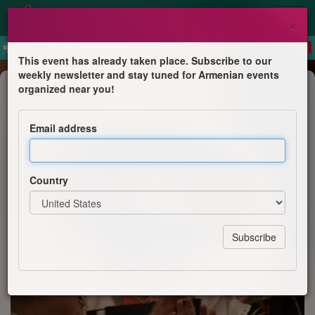
×
This event has already taken place. Subscribe to our
weekly newsletter and stay tuned for Armenian events
TV show
organized near you!
France 2 : Concert de Noël avec le
chœur Notre-Dame d’Arménie
Email address
Chrétiens Orientaux
Country