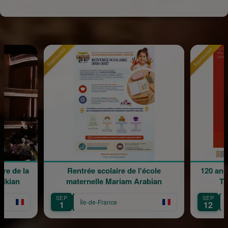
Sponsored
Sponsored
e de la
Rentrée scolaire de l'école
120 ans 
kian
maternelle Mariam Arabian
Tra
SEP
SEP
Île-de-France
Îl
1
12