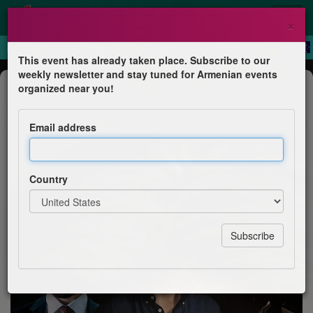
×
This event has already taken place. Subscribe to our
weekly newsletter and stay tuned for Armenian events
Concert
organized near you!
Klaus Mäkelä, Sergei Babayan et
Daniil Trifonov avec le Verbier
Email address
Festival Chamber Orchestra
Verbier Festival
Country