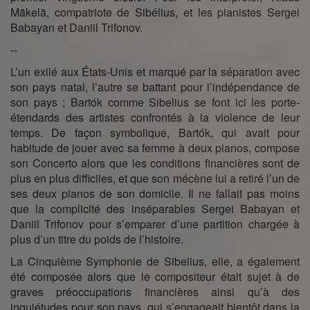
Mäkelä, compatriote de Sibélius, et les pianistes Sergei
Babayan et Daniil Trifonov.
--
L’un exilé aux États-Unis et marqué par la séparation avec
son pays natal, l’autre se battant pour l’indépendance de
son pays ; Bartók comme Sibelius se font ici les porte-
étendards des artistes confrontés à la violence de leur
temps. De façon symbolique, Bartók, qui avait pour
habitude de jouer avec sa femme à deux pianos, compose
son Concerto alors que les conditions financières sont de
plus en plus difficiles, et que son mécène lui a retiré l’un de
ses deux pianos de son domicile. Il ne fallait pas moins
que la complicité des inséparables Sergei Babayan et
Daniil Trifonov pour s’emparer d’une partition chargée à
plus d’un titre du poids de l’histoire.
La Cinquième Symphonie de Sibelius, elle, a également
été composée alors que le compositeur était sujet à de
graves préoccupations financières ainsi qu’à des
inquiétudes pour son pays, qui s’engageait bientôt dans la