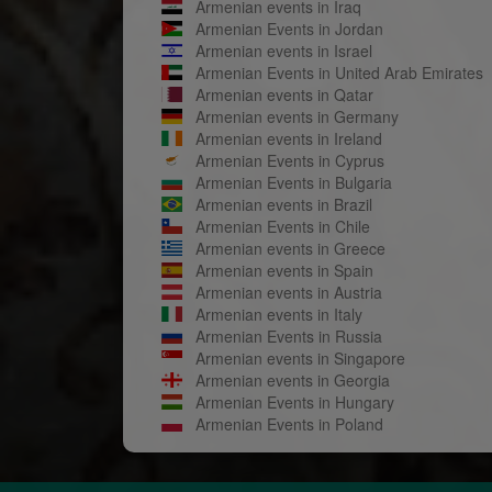
Armenian events in Iraq
Armenian Events in Jordan
Armenian events in Israel
Armenian Events in United Arab Emirates
Armenian events in Qatar
Armenian events in Germany
Armenian events in Ireland
Armenian Events in Cyprus
Armenian Events in Bulgaria
Armenian events in Brazil
Armenian Events in Chile
Armenian events in Greece
Armenian events in Spain
Armenian events in Austria
Armenian events in Italy
Armenian Events in Russia
Armenian events in Singapore
Armenian events in Georgia
Armenian Events in Hungary
Armenian Events in Poland