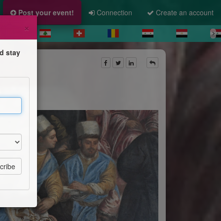
Post your event!
Connection
Create an account
×
d stay