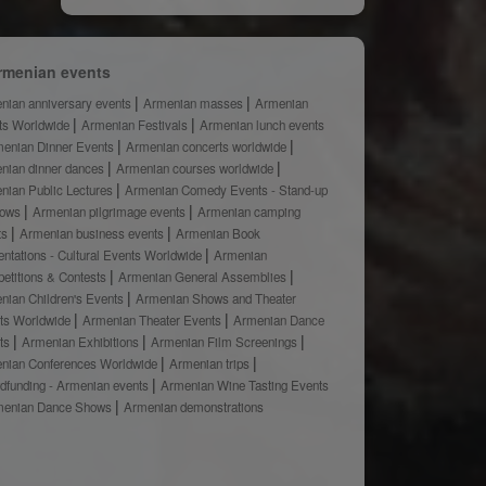
rmenian events
nian anniversary events
Armenian masses
Armenian
ts Worldwide
Armenian Festivals
Armenian lunch events
enian Dinner Events
Armenian concerts worldwide
nian dinner dances
Armenian courses worldwide
nian Public Lectures
Armenian Comedy Events - Stand-up
hows
Armenian pilgrimage events
Armenian camping
ts
Armenian business events
Armenian Book
ntations - Cultural Events Worldwide
Armenian
etitions & Contests
Armenian General Assemblies
nian Children's Events
Armenian Shows and Theater
ts Worldwide
Armenian Theater Events
Armenian Dance
ts
Armenian Exhibitions
Armenian Film Screenings
nian Conferences Worldwide
Armenian trips
dfunding - Armenian events
Armenian Wine Tasting Events
menian Dance Shows
Armenian demonstrations