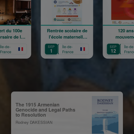
Rentrée scolaire de
120 ans en
l'école maternelle
mouvement :
Mariam Arabian
Héritage,
SEP
Île-de-
SEP
Île-de-
S
Transmission,
1
12
France
France
Création
The 1915 Armenian
Genocide and Legal Paths
to Resolution
Rodney DAKESSIAN