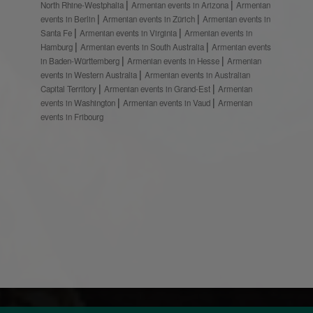
North Rhine-Westphalia
Armenian events in Arizona
Armenian
events in Berlin
Armenian events in Zürich
Armenian events in
Santa Fe
Armenian events in Virginia
Armenian events in
Hamburg
Armenian events in South Australia
Armenian events
in Baden-Württemberg
Armenian events in Hesse
Armenian
events in Western Australia
Armenian events in Australian
Capital Territory
Armenian events in Grand-Est
Armenian
events in Washington
Armenian events in Vaud
Armenian
events in Fribourg