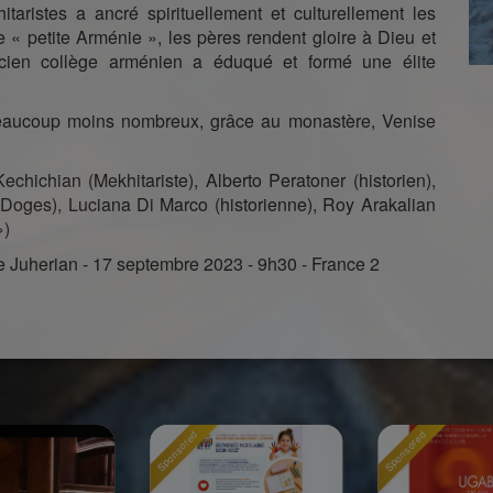
taristes a ancré spirituellement et culturellement les
e « petite Arménie », les pères rendent gloire à Dieu et
ncien collège arménien a éduqué et formé une élite
beaucoup moins nombreux, grâce au monastère, Venise
chichian (Mekhitariste), Alberto Peratoner (historien),
 Doges), Luciana Di Marco (historienne), Roy Arakalian
»)
 Juherian - 17 septembre 2023 - 9h30 - France 2
Sponsored
Sponsored
Sponso