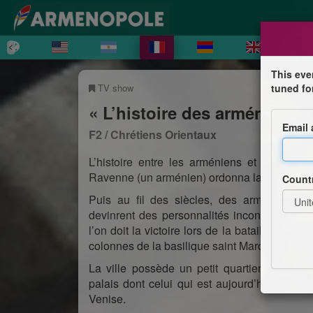
This eve
TV show
tuned fo
« L’histoire des arméniens à
Email
F2 / Chrétiens Orientaux
L’histoire entre les arméniens et la ville 
Ravenne (un arménien) ordonna la construction
Count
Puis au fil des siècles, des arméniens c
devinrent des personnalités incontournable
l’on doit la victoire lors de la bataille de L
colonnes de la basilique saint Marc !
La ville possède un petit quartier arméni
palais dont celui qui est aujourd’hui l’hote
Venise.