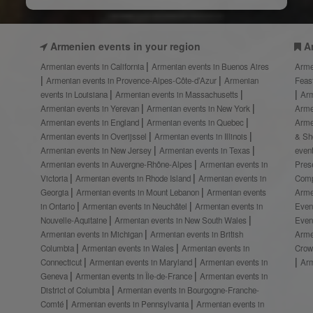
Armenien events in your region
A
Armenian events in California
Armenian events in Buenos Aires
Arme
Armenian events in Provence-Alpes-Côte-d’Azur
Armenian
Feas
events in Louisiana
Armenian events in Massachusetts
Arm
Armenian events in Yerevan
Armenian events in New York
Arme
Armenian events in England
Armenian events in Quebec
Arme
Armenian events in Overijssel
Armenian events in Illinois
& S
Armenian events in New Jersey
Armenian events in Texas
even
Armenian events in Auvergne-Rhône-Alpes
Armenian events in
Prese
Victoria
Armenian events in Rhode Island
Armenian events in
Comp
Georgia
Armenian events in Mount Lebanon
Armenian events
Arme
in Ontario
Armenian events in Neuchâtel
Armenian events in
Even
Nouvelle-Aquitaine
Armenian events in New South Wales
Even
Armenian events in Michigan
Armenian events in British
Arme
Columbia
Armenian events in Wales
Armenian events in
Crow
Connecticut
Armenian events in Maryland
Armenian events in
Ar
Geneva
Armenian events in Île-de-France
Armenian events in
District of Columbia
Armenian events in Bourgogne-Franche-
Comté
Armenian events in Pennsylvania
Armenian events in