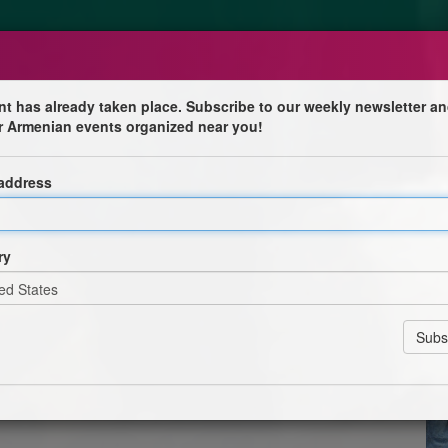
nt has already taken place. Subscribe to our weekly newsletter an
r Armenian events organized near you!
 Venise »
 address
de la Venise date du VIIe siècle, lorsque l’exarque de
 de la première cathédrale sur l’ile de Torcello.
ry
ommerçants se sont installés dans la Sérénissime et
s pour la ville. Comme notamment Anton Surian, à qui
épante. Ils ont laissé de nombreuses traces, même sur les
en, et des riches marchands ont possédé de nombreux
l Danielli. Le premier livre en arménien a été imprimé à