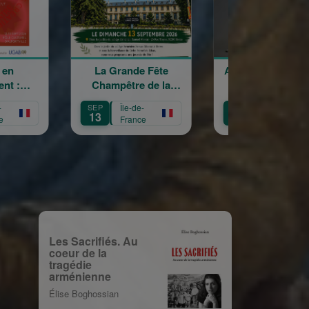
La Grande Fête
Astrig Siranossian &
Armén
Champêtre de la
La Garde
Sainte Croix
Républicaine
EP
Île-de-
OCT
Île-de-
OCT
13
11
3
France
France
Les Sacrifiés. Au
coeur de la
tragédie
arménienne
Élise Boghossian