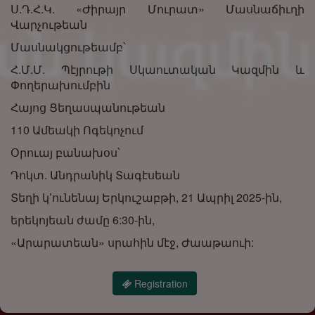
Ս.Դ.Հ.Կ. «Ժիրայր Մուրատ» Մասնաճիւղի
Վարչութեան
Մասնակցութեամբ՝
Հ.Մ.Մ. Պէյրութի Սկաուտական Կազմին և
Փողերախումբին
Հայոց Ցեղասպանութեան
110 Ամեակի Ոգեկոչում
Օրուայ բանախօս՝
Դոկտ. Անդրանիկ Տագէսեան
Տեղի կ’ունենայ Երկուշաբթի, 21 Ապրիլ 2025-ին,
երեկոյեան ժամը 6:30-ին,
«Արարատեան» սրահին մէջ, Ժաաթաուի:
Registration