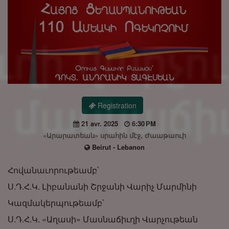
Registration
21 avr. 2025
6:30 PM
«Արարատեան» սրահին մէջ, Ժաաթաուի
Beirut - Lebanon
Հովանաւորութեամբ՝
Ս.Դ.Հ.Կ. Լիբանանի Շրջանի Վարիչ Մարմինի
Կազմակերպութեամբ՝
Ս.Դ.Հ.Կ. «Աղասի» Մասնաճիւղի Վարչութեան