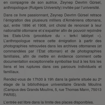
en compagnie de son autrice, Zeynep Devrim Gürsel,
anthropologue (Rutgers University) invitée par l’université.
Dans ce livre passionnant, Zeynep Devrim Gürsel retrace
l’émigration des plusieurs milliers d’Arméniens ottomans,
qui, entre 1896 et 1908, ont choisi de renoncer à leur
nationalité ottomane et s’expatrier afin de pouvoir rejoindre
les Etats-Unis (procédure du « terk-i tabiiyet »).
L’anthropologue retrace cette émigration à partir des
photographies retrouvées dans les archives ottomanes (et
commandées par l’Etat ottoman) et de photographies
familiales, afin de mettre en évidence comment cette
documentation exceptionnelle symbolise tout à les fois les
liens et les ruptures dans ces parcours individuels et
familiaux.
Rendez-vous de 17h30 à 19h dans la galerie située au 2ᵉ
étage de la bibliothèque universitaire Grands Moulins
(Campus des Grands Moulins, 5, rue Thomas Mann, 75013
PARIS).
L’entrée est libre dans la limite des places disponibles.