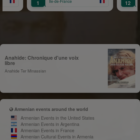
e-de-France
Île-de-France
12
Anahide: Chronique d'une voix
libre
Anahide Ter Minassian
Armenian events around the world
Armenian Events in the United States
Armenian Events in Argentina
Armenian Events in France
Armenian Cultural Events in Armenia