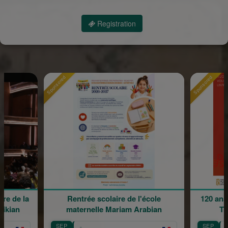
Registration
Sponsored
ée scolaire de l'école
120 ans en mouvement : Héritag
nelle Mariam Arabian
Transmission, Création
SEP