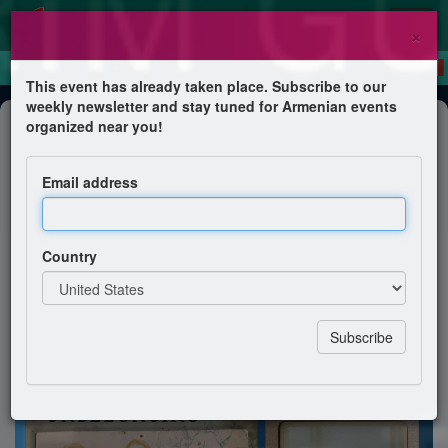
×
This event has already taken place. Subscribe to our
weekly newsletter and stay tuned for Armenian events
Book Presentation
organized near you!
Lancement de l'ouvrage "Portraits
of Unbelonging" par Zeynep D.
Email address
Gürsel
Bibliothèque des Grands Moulins, Université Paris Cité
Country