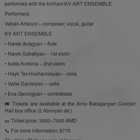
performed with the brilliant KV ART ENSEMBLE.
Performers:
Vahan Artsruni – composer, vocal, guitar
KV ART ENSEMBLE
• Narek Avagyan – flute
• Narek Sahakyan – 1st violin
• Ivetta Korkina – 2nd violin
• Hayk Ter-Hovhannisyan – viola
• Vahe Danielyan – cello
• Eva Gevorgyan – contrabass
🎟 Tickets are available at the Arno Babajanyan Concert
Hall box office (2 Abovyan str.)
🎫 Ticket price: 3000–7000 AMD
📞 For more information: 8775