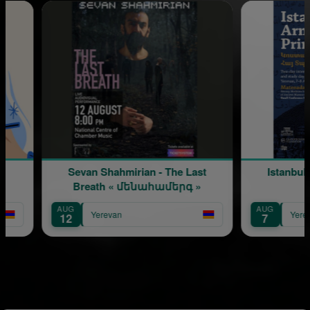
hmirian - The Last
Istanbul's Armenian Printers
« մենահամերգ »
AUG
n
Yerevan
7