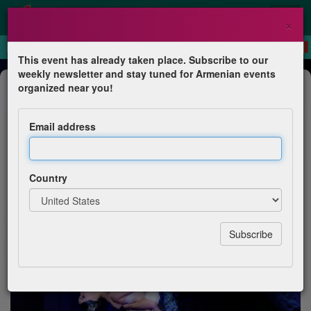
×
This event has already taken place. Subscribe to our
weekly newsletter and stay tuned for Armenian events
Dance Show
organized near you!
« Mascarade » d’Aram
Khatchatourian
Email address
Théâtre National Académique d’Opéra et de Ballet
d’Arménie
Country