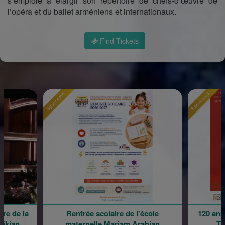
s’emploie à élargir son répertoire de chefs-d’œuvre de
l’opéra et du ballet arméniens et internationaux.
Find Tickets
Sponsored
Sponsored
 de la
Rentrée scolaire de l'école
120 ans e
ian
maternelle Mariam Arabian
Tran