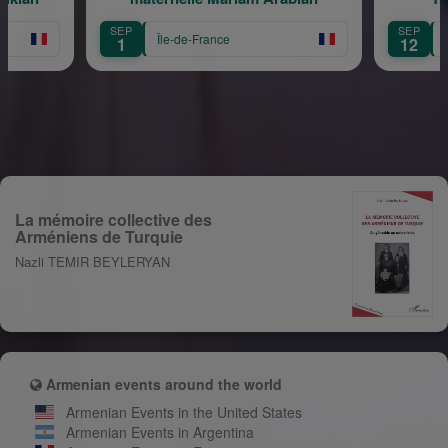
SEP
SEP
Île-de-France
Île
1
12
La mémoire collective des
Arméniens de Turquie
Nazli TEMIR BEYLERYAN
Armenian events around the world
Armenian Events in the United States
Armenian Events in Argentina